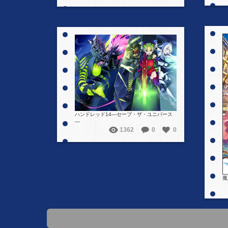
詳細を見る
ハンドレッド14―セーブ・ザ・ユニバース
―
1362
0
0
魔