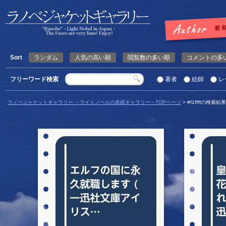
Sort
ランダム
人気の高い順
閲覧数の多い順
コメントの多
フリーワード検索
著者
絵師
レ
ラノベジャケットギャラリー ～ライトノベルの表紙ギャラリー～TOPページ
> #f1ffffの検索結果
詳細を見る