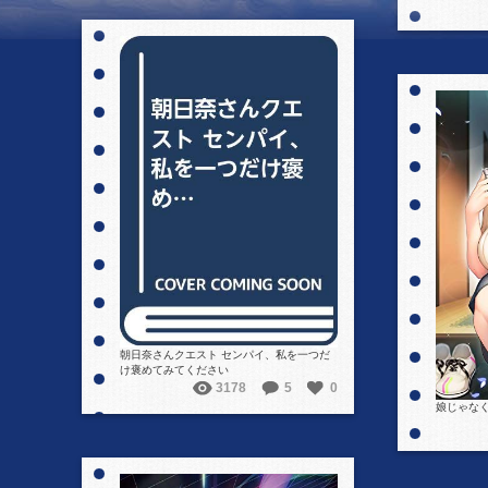
詳細を見る
朝日奈さんクエスト センパイ、私を一つだ
け褒めてみてください
3178
5
0
娘じゃなく