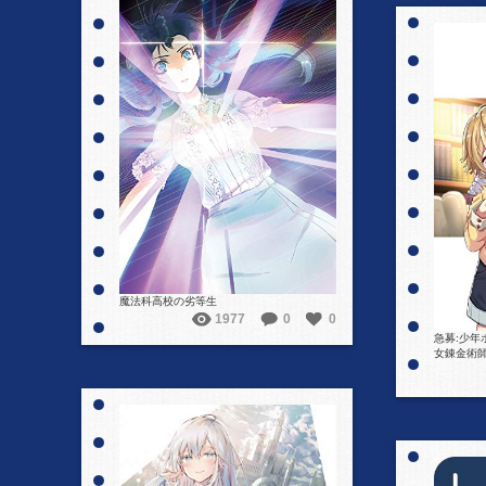
詳細を見る
魔法科高校の劣等生
1977
0
0
急募:少
女錬金術