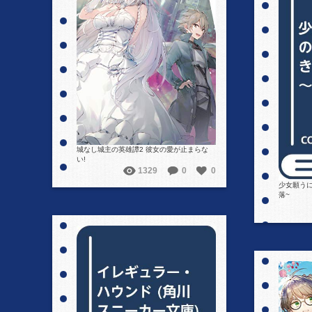
詳細を見る
城なし城主の英雄譚2 彼女の愛が止まらな
い!
1329
0
0
少女願うに
落~