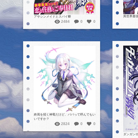
異世界最
アサシンメイドとスパイ卿
2484
0
0
詳細を見る
終焉を招く神竜だけど、パパって呼んでもい
いですか？
2824
0
0
ダンガンロ