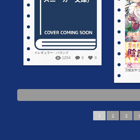
詳細を見る
イレギュラー・ハウンド
1254
0
0
万能女中コ
1
2
3