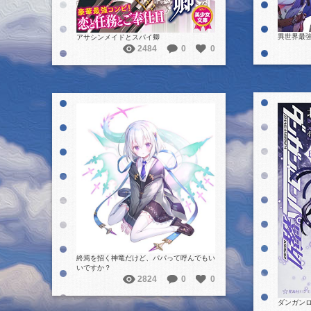
異世界最
アサシンメイドとスパイ卿
2484
0
0
詳細を見る
終焉を招く神竜だけど、パパって呼んでもい
いですか？
2824
0
0
ダンガンロ