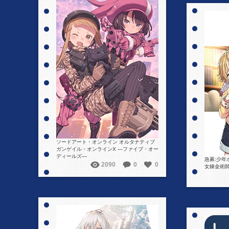
詳細を見る
ソードアート・オンライン オルタナティブ
ガンゲイル・オンラインX ―ファイブ・オー
ディールズ―
急募:少
2090
0
0
女錬金術