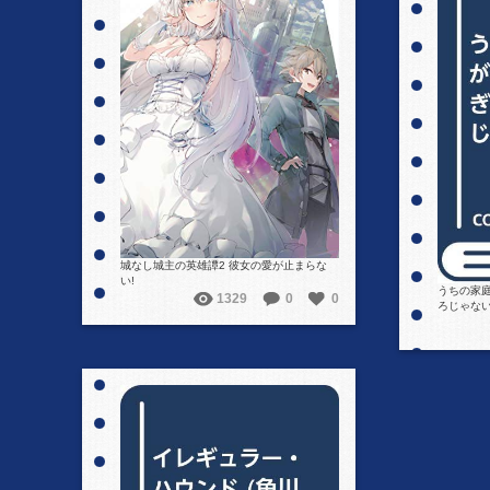
詳細を見る
城なし城主の英雄譚2 彼女の愛が止まらな
い!
うちの家
1329
0
0
ろじゃない