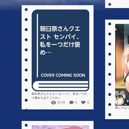
詳細を見る
朝日奈さんクエスト センパイ、私を一つだ
け褒めてみてください
3178
5
0
娘じゃなく