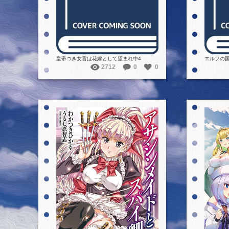
皇帝つき女官は花嫁として望まれ中4
エルフの
2712
0
0
詳細を見る