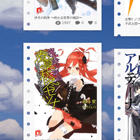
伊月の戦争 〜終わる世界の物語〜
出撃!! 
1997
0
0
子武士団
詳細を見る