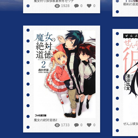
魔女狩り探偵春夏秋冬セツナ
覇剣の皇姫
1928
0
0
詳細を見る
魔女の絶対道徳2
ぜんぶ彼女
1733
0
0