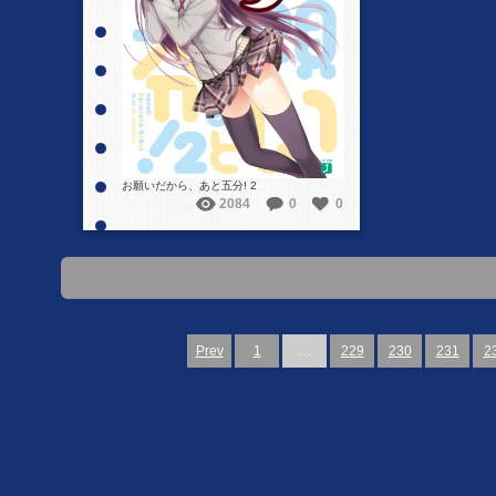
詳細を見る
お願いだから、あと五分! 2
2084
0
0
Prev
1
…
229
230
231
2