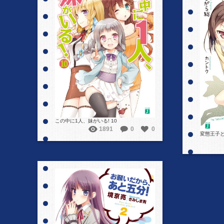
詳細を見る
この中に1人、妹がいる! 10
1891
0
0
変態王子と