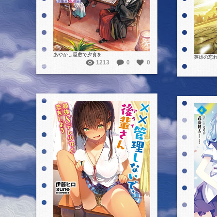
あやかし屋敷で夕食を
英雄の忘れ
1213
0
0
詳細を見る