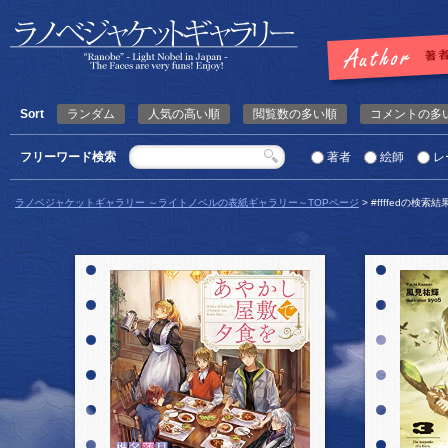
Sort
ランダム
人気の高い順
閲覧数の多い順
コメントの多
フリーワード検索
著者
絵師
レ
ラノベジャケットギャラリー ～ライトノベルの表紙ギャラリー～TOPページ
> #ffffedの検索結
詳細を見る