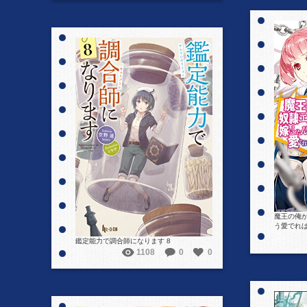
詳細を見る
魔王の俺
う愛でれば
鑑定能力で調合師になります 8
1108
0
0