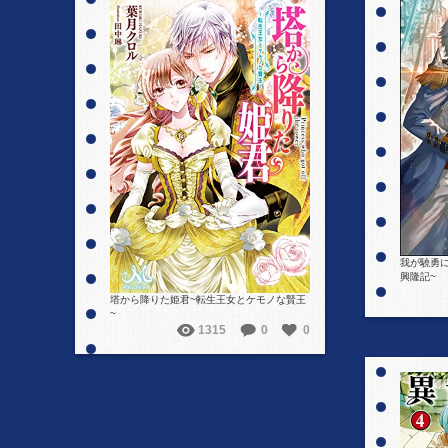
詳細を見る
我が驍勇に
興隆記~
塔から降りた姫君~転生王女とケモノな賢王
~
1315
0
0