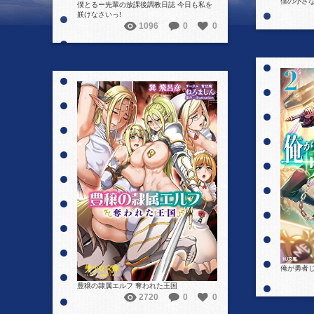
僕の小さ
僕とるー先輩の放課後調教日誌 今日も私を
躾けなさいっ!
1096
0
0
詳細を見る
俺が勇者じ
豊穣の隷属エルフ 奪われた王国
2720
0
0