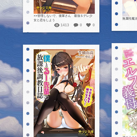
××管理しないで、後輩さん 最強Ｓデレ少
無属性魔法
女と恋をしよう
1413
0
0
詳細を見る