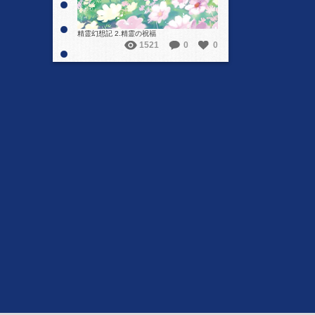
精霊幻想記 2.精霊の祝福
1521
0
0