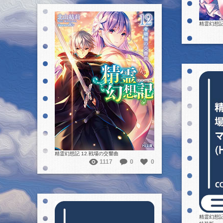
精霊幻想記
詳細を見る
精霊幻想記 12.戦場の交響曲
1117
0
0
精霊幻想記