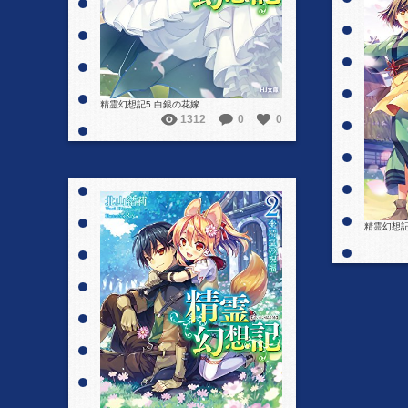
精霊幻想記5.白銀の花嫁
1312
0
0
精霊幻想記
詳細を見る