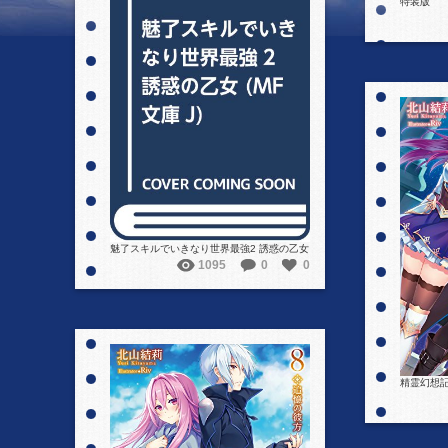
特装版
詳細を見る
魅了スキルでいきなり世界最強2 誘惑の乙女
1095
0
0
精霊幻想記