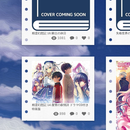
精霊幻想記 16.騎士の休日
失格世界
1081
0
0
詳細を見る
精霊幻想記 14.復讐の叙情詩 ドラマCD付き
特装版
898
0
0