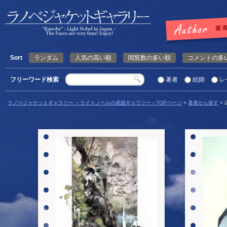
Sort
ランダム
人気の高い順
閲覧数の多い順
コメントの多
フリーワード検索
著者
絵師
レ
ラノベジャケットギャラリー ～ライトノベルの表紙ギャラリー～TOPページ
>
著者から探す
>