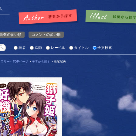
覧数の多い順
コメントの多い順
著者
絵師
レーベル
タイトル
全文検索
ラリー～TOPページ
>
著者から探す
> 高尾瑞夫
詳細を見る