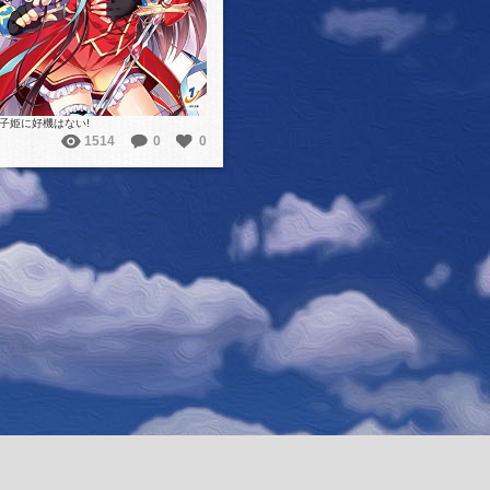
子姫に好機はない!
1514
0
0