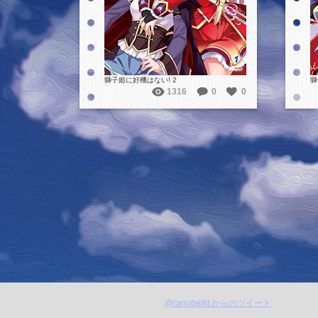
獅子姫に好機はない! 2
獅
1316
0
0
@ranobejkt からのツイート