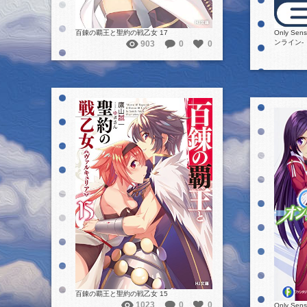
Only Se
百錬の覇王と聖約の戦乙女 17
ンライン‐
903
0
0
詳細を見る
百錬の覇王と聖約の戦乙女 15
1023
0
0
Only Se