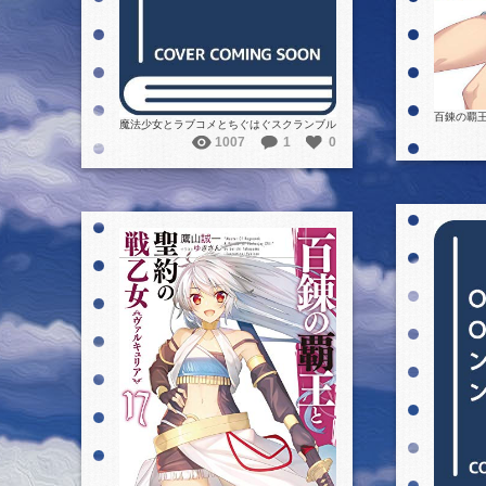
百錬の覇王
魔法少女とラブコメとちぐはぐスクランブル
1007
1
0
詳細を見る