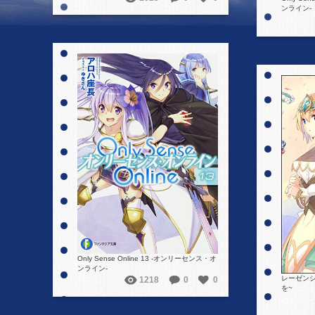
ンライン‐
詳細を見る
Only Sense Online 13 ‐オンリーセンス・オ
ンライン‐
レーゼンシ
1218
0
0
を~