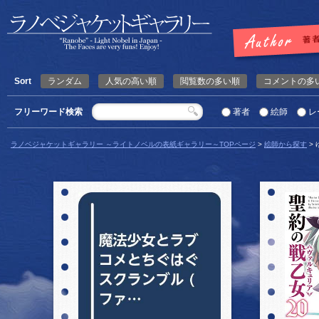
Sort
ランダム
人気の高い順
閲覧数の多い順
コメントの多
フリーワード検索
著者
絵師
レ
ラノベジャケットギャラリー ～ライトノベルの表紙ギャラリー～TOPページ
>
絵師から探す
>
詳細を見る