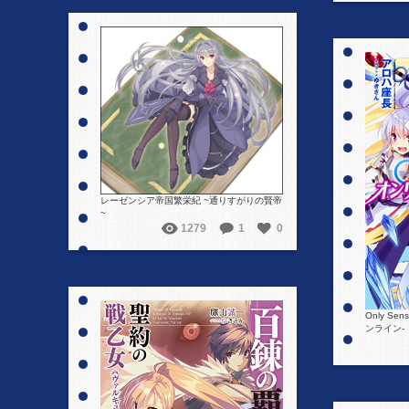
詳細を見る
レーゼンシア帝国繁栄紀 ~通りすがりの賢帝
~
1279
1
0
Only Se
ンライン‐