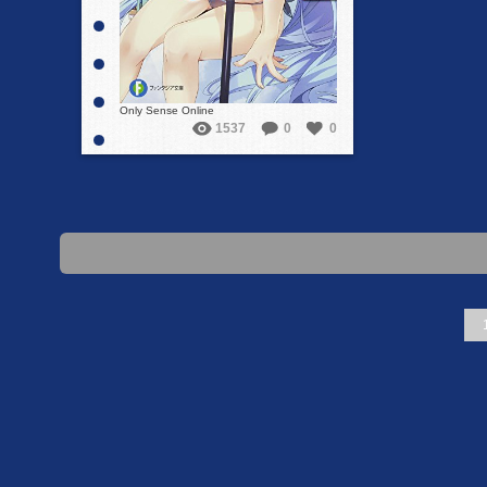
Only Sense Online
1537
0
0