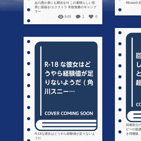
あの愚か者にも脚光を!4 この素晴らしい世
REride
界に祝福を!エクストラ 常敗無勝のギャンブ
ラー
949
1
0
詳細を見る
回復術士の
ピーの超越
R-18な彼女はどうやら経験値が足りないよ
き同梱版
うだ