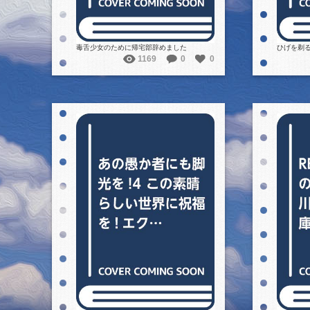
毒舌少女のために帰宅部辞めました
ひげを剃
1169
0
0
詳細を見る