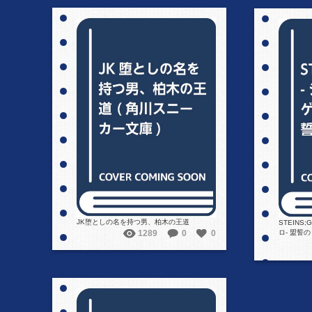
詳細を見る
JK堕としの名を持つ男、柏木の王道
STEINS
1289
0
0
ロ- 盟誓