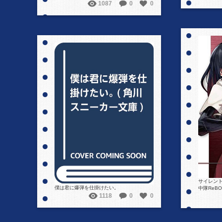
1087
0
0
詳細を見る
サイレン
僕は君に爆弾を仕掛けたい。
中隊ReBO
1118
0
0