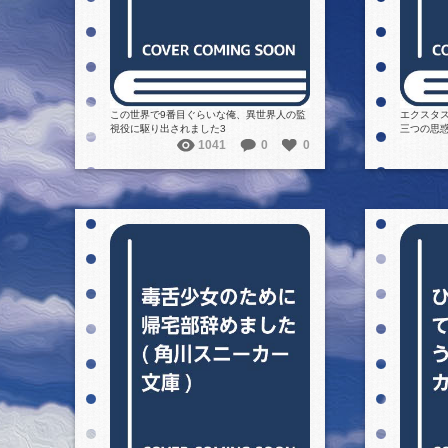
この世界で9番目ぐらいな俺、異世界人の監
エクスタス
視役に駆り出されました3
三つの思
1041
0
0
詳細を見る