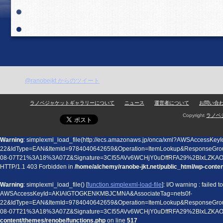
@ranobejkt からのツイート
ラノベジャケットギャラリーについて
ニュース
運営者について
お問い合
Copyright
ラノベ
Warning
: simplexml_load_file(http://ecs.amazonaws.jp/onca/xml?AWSAccess
22&IdType=EAN&ItemId=9784040642659&Operation=ItemLookup&ResponseGro
08-07T21%3A18%3A07Z&Signature=3CI55AVv6WCHjY0uDffRFA29%2BlxLZKA
HTTP/1.1 403 Forbidden in
/home/alchemy/ranobe-jkt.net/public_html/wp-conte
Warning
: simplexml_load_file() [
function.simplexml-load-file
]: I/O warning : failed
AWSAccessKeyId=AKIAIGTOGKENKMBJCMNA&AssociateTag=nets0f-
22&IdType=EAN&ItemId=9784040642659&Operation=ItemLookup&ResponseGro
08-07T21%3A18%3A07Z&Signature=3CI55AVv6WCHjY0uDffRFA29%2BlxLZK
content/themes/renobe/functions.php
on line
517