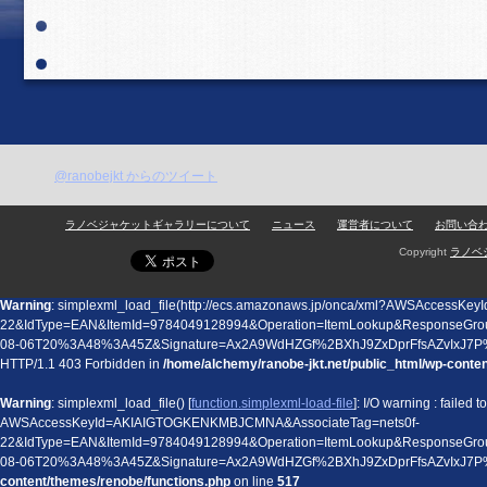
@ranobejkt からのツイート
ラノベジャケットギャラリーについて
ニュース
運営者について
お問い合
Copyright
ラノベ
Warning
: simplexml_load_file(http://ecs.amazonaws.jp/onca/xml?AWSAccess
22&IdType=EAN&ItemId=9784049128994&Operation=ItemLookup&ResponseGro
08-06T20%3A48%3A45Z&Signature=Ax2A9WdHZGf%2BXhJ9ZxDprFfsAZvIxJ7P
HTTP/1.1 403 Forbidden in
/home/alchemy/ranobe-jkt.net/public_html/wp-conte
Warning
: simplexml_load_file() [
function.simplexml-load-file
]: I/O warning : failed
AWSAccessKeyId=AKIAIGTOGKENKMBJCMNA&AssociateTag=nets0f-
22&IdType=EAN&ItemId=9784049128994&Operation=ItemLookup&ResponseGro
08-06T20%3A48%3A45Z&Signature=Ax2A9WdHZGf%2BXhJ9ZxDprFfsAZvIxJ7P
content/themes/renobe/functions.php
on line
517