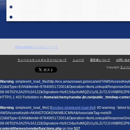
@ranobejkt からのツイート
ラノベジャケットギャラリーについて
ニュース
運営者について
お問い合
Copyright
ラノベ
Warning
: simplexml_load_file(http://ecs.amazonaws.jp/onca/xml?AWSAccess
22&IdType=EAN&ItemId=9784065172001&Operation=ItemLookup&ResponseGro
08-06T02%3A25%3A12Z&Signature=Nz61S4juXvtMQZU1ySLZcT2J1V0tBREZP6
HTTP/1.1 403 Forbidden in
/home/alchemy/ranobe-jkt.net/public_html/wp-conte
Warning
: simplexml_load_file() [
function.simplexml-load-file
]: I/O warning : failed
AWSAccessKeyId=AKIAIGTOGKENKMBJCMNA&AssociateTag=nets0f-
22&IdType=EAN&ItemId=9784065172001&Operation=ItemLookup&ResponseGro
08-06T02%3A25%3A12Z&Signature=Nz61S4juXvtMQZU1ySLZcT2J1V0tBREZP
content/themes/renobe/functions.php
on line
517