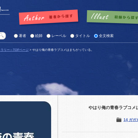
著者
絵師
レーベル
タイトル
全文検索
ラリー～TOPページ
> やはり俺の青春ラブコメはまちがっている。
やはり俺の青春ラブコメ
14 ガ