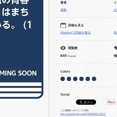
著者
イ
渡航
ぽ
詳細を見る
Amazonで詳細を観る
楽
閲覧数
849
Counts
Colors
Social
この書籍へのリンクURL
http://ranobe-jkt.net/9784094517811/