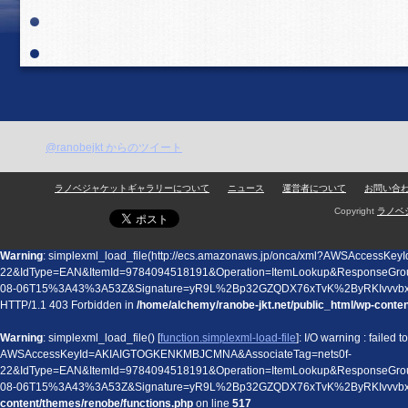
@ranobejkt からのツイート
ラノベジャケットギャラリーについて
ニュース
運営者について
お問い合
Copyright
ラノベ
Warning
: simplexml_load_file(http://ecs.amazonaws.jp/onca/xml?AWSAccess
22&IdType=EAN&ItemId=9784094518191&Operation=ItemLookup&ResponseGro
08-06T15%3A43%3A53Z&Signature=yR9L%2Bp32GZQDX76xTvK%2ByRKIvvvbx
HTTP/1.1 403 Forbidden in
/home/alchemy/ranobe-jkt.net/public_html/wp-conte
Warning
: simplexml_load_file() [
function.simplexml-load-file
]: I/O warning : failed
AWSAccessKeyId=AKIAIGTOGKENKMBJCMNA&AssociateTag=nets0f-
22&IdType=EAN&ItemId=9784094518191&Operation=ItemLookup&ResponseGro
08-06T15%3A43%3A53Z&Signature=yR9L%2Bp32GZQDX76xTvK%2ByRKIvvvbx
content/themes/renobe/functions.php
on line
517