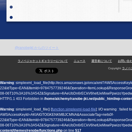
@ranobejkt からのツイート
ラノベジャケットギャラリーについて
ニュース
運営者について
お問い合
Copyright
ラノベ
Warning
: simplexml_load_file(http://ecs.amazonaws.jp/onca/xml?AWSAccess
22&IdType=EAN&ItemId=9784757739246&Operation=ItemLookup&ResponseGro
08-06T10%3A16%3A54Z&Signature=4lAeUbDn6rECkV6hetUeMxwPpwizoYped
HTTP/1.1 403 Forbidden in
/home/alchemy/ranobe-jkt.net/public_html/wp-conte
Warning
: simplexml_load_file() [
function.simplexml-load-file
]: I/O warning : failed
AWSAccessKeyId=AKIAIGTOGKENKMBJCMNA&AssociateTag=nets0f-
22&IdType=EAN&ItemId=9784757739246&Operation=ItemLookup&ResponseGro
08-06T10%3A16%3A54Z&Signature=4lAeUbDn6rECkV6hetUeMxwPpwizoYped
content/themes/renobe/functions.php
on line
517