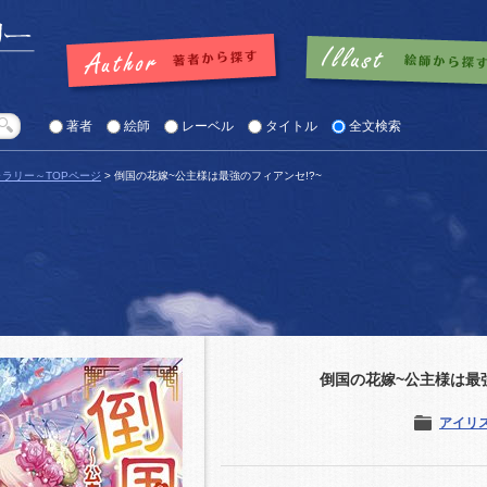
著者
絵師
レーベル
タイトル
全文検索
ラリー～TOPページ
> 倒国の花嫁~公主様は最強のフィアンセ!?~
倒国の花嫁~公主様は最強
アイリ