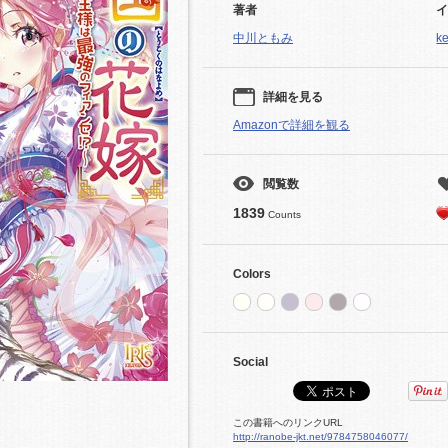
著者
中川ともみ
k
詳細を見る
Amazonで詳細を観る
閲覧数
1839
Counts
Colors
Social
この書籍へのリンクURL
http://ranobe-jkt.net/9784758046077/