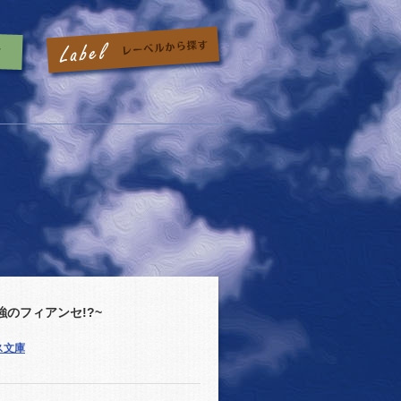
のフィアンセ!?~
ス文庫