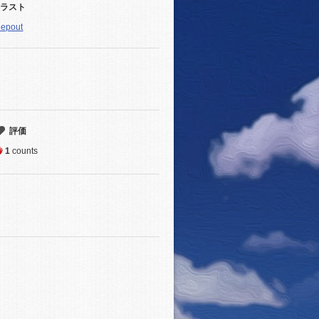
イラスト
eepout
評価
1
counts