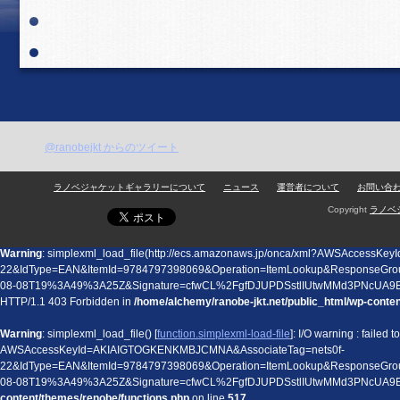
@ranobejkt からのツイート
ラノベジャケットギャラリーについて
ニュース
運営者について
お問い合
Copyright
ラノベ
Warning
: simplexml_load_file(http://ecs.amazonaws.jp/onca/xml?AWSAccess
22&IdType=EAN&ItemId=9784797398069&Operation=ItemLookup&ResponseGro
08-08T19%3A49%3A25Z&Signature=cfwCL%2FgfDJUPDSstlIUtwMMd3PNcUA9E%
HTTP/1.1 403 Forbidden in
/home/alchemy/ranobe-jkt.net/public_html/wp-conte
Warning
: simplexml_load_file() [
function.simplexml-load-file
]: I/O warning : failed
AWSAccessKeyId=AKIAIGTOGKENKMBJCMNA&AssociateTag=nets0f-
22&IdType=EAN&ItemId=9784797398069&Operation=ItemLookup&ResponseGro
08-08T19%3A49%3A25Z&Signature=cfwCL%2FgfDJUPDSstlIUtwMMd3PNcUA9E
content/themes/renobe/functions.php
on line
517