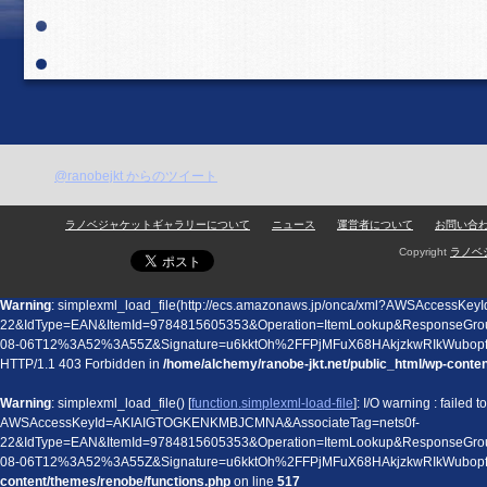
@ranobejkt からのツイート
ラノベジャケットギャラリーについて
ニュース
運営者について
お問い合
Copyright
ラノベ
Warning
: simplexml_load_file(http://ecs.amazonaws.jp/onca/xml?AWSAccess
22&IdType=EAN&ItemId=9784815605353&Operation=ItemLookup&ResponseGro
08-06T12%3A52%3A55Z&Signature=u6kktOh%2FFPjMFuX68HAkjzkwRIkWubop
HTTP/1.1 403 Forbidden in
/home/alchemy/ranobe-jkt.net/public_html/wp-conte
Warning
: simplexml_load_file() [
function.simplexml-load-file
]: I/O warning : failed
AWSAccessKeyId=AKIAIGTOGKENKMBJCMNA&AssociateTag=nets0f-
22&IdType=EAN&ItemId=9784815605353&Operation=ItemLookup&ResponseGro
08-06T12%3A52%3A55Z&Signature=u6kktOh%2FFPjMFuX68HAkjzkwRIkWubo
content/themes/renobe/functions.php
on line
517