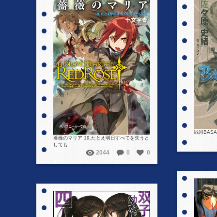
詳細を見る
戦国BAS
薔薇のマリア 19.たとえ明日すべてを失うと
しても
2044
0
0