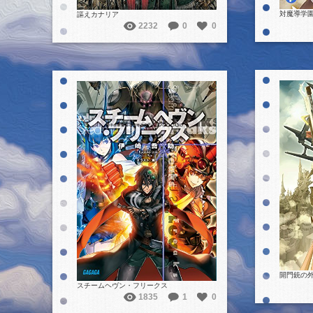
対魔導学園
謳えカナリア
2232
0
0
詳細を見る
開門銃の
スチームヘヴン・フリークス
1835
1
0