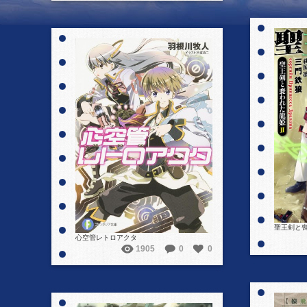
詳細を見る
聖王剣と喪
心空管レトロアクタ
1905
0
0