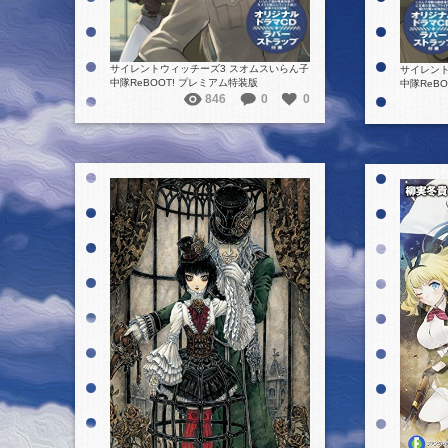
サイレントウィッチーズ3 スオムスいらん子
サイレン
中隊ReBOOT! プレミアム特装版
中隊ReB
846
0
0
詳細を見る