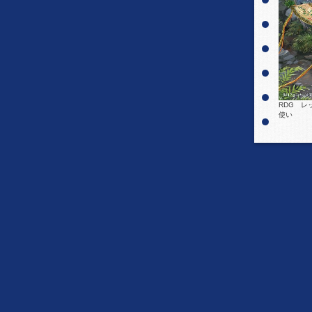
RDG レ
使い