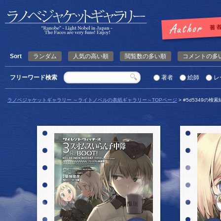
Sort
ランダム
人気の高い順
閲覧数の多い順
コメントの多
フリーワード検索
著者
絵師
レ
ラノベジャケットギャラリー ～ライトノベルの表紙ギャラリー～TOPページ
> #5d5349の検
詳細を見る