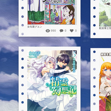
女衒屋グエン
航宙軍士
990
0
0
詳細を見る