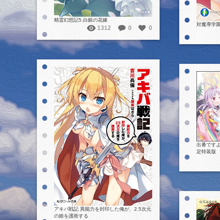
精霊幻想記5.白銀の花嫁
対魔導学園35
1312
0
0
詳細を見る
出番ですよ
定特装版
アキバ戦記 異能力を封印した俺が、2.5次元
の姫を護衛する