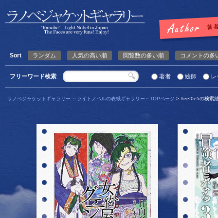
Sort
ランダム
人気の高い順
閲覧数の多い順
コメントの多
フリーワード検索
著者
絵師
レ
ラノベジャケットギャラリー ～ライトノベルの表紙ギャラリー～TOPページ
> #eef0e5の検索
詳細を見る