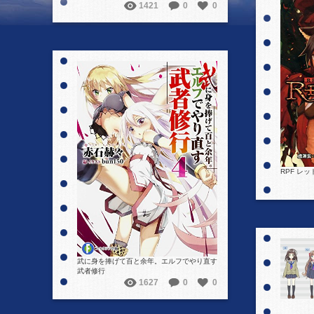
1421
0
0
詳細を見る
RPF レッ
武に身を捧げて百と余年。エルフでやり直す
武者修行
1627
0
0