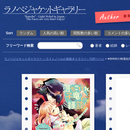
Sort
ランダム
人気の高い順
閲覧数の多い順
コメントの多
フリーワード検索
著者
絵師
レ
ラノベジャケットギャラリー ～ライトノベルの表紙ギャラリー～TOPページ
> #f8f8f8の検索結
詳細を見る