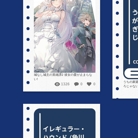
詳細を見る
城なし城主の英雄譚2 彼女の愛が止まらな
い!
うちの家
1326
0
0
ろじゃない