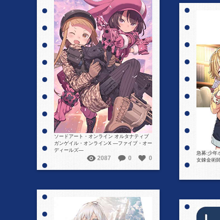
詳細を見る
ソードアート・オンライン オルタナティブ
ガンゲイル・オンラインX ―ファイブ・オー
ディールズ―
急募:少
2087
0
0
女錬金術