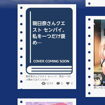
詳細を見る
朝日奈さんクエスト センパイ、私を一つだ
け褒めてみてください
3174
5
0
娘じゃなく