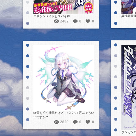
異世界最
アサシンメイドとスパイ卿
2482
0
0
詳細を見る
終焉を招く神竜だけど、パパって呼んでもい
いですか？
2820
0
0
ダンガンロ