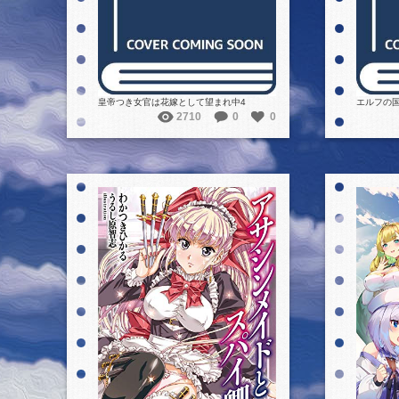
皇帝つき女官は花嫁として望まれ中4
エルフの
2710
0
0
詳細を見る