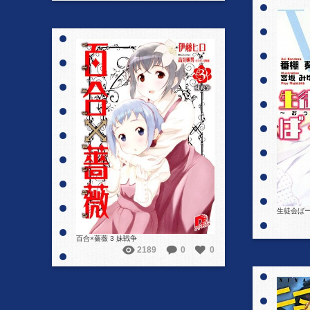
詳細を見る
生徒会ばー
百合×薔薇 3 妹戦争
2189
0
0