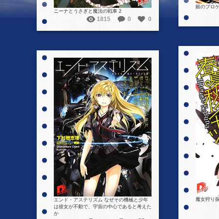
銀のプロ
ニーナとうさぎと魔法の戦車 2
1815
0
0
詳細を見る
魔女狩り
エンド・アステリズム なぜその機械と少年
は彼女が不動で、宇宙の中心であると考えた
か