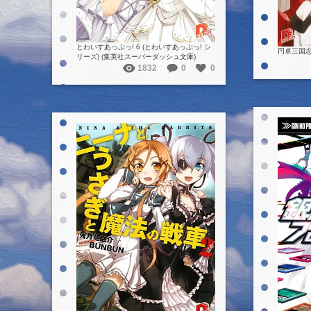
とわいすあっぷっ! 6 (とわいすあっぷっ! シ
円卓三国志
リーズ) (集英社スーパーダッシュ文庫)
1832
0
0
詳細を見る