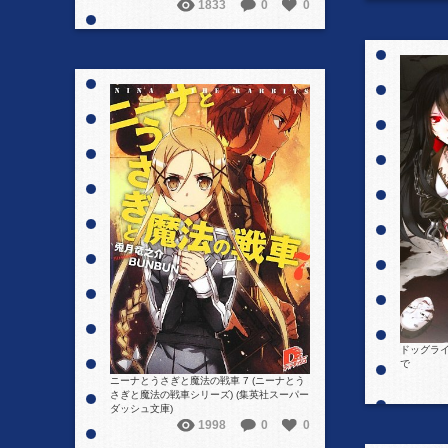
1833
0
0
詳細を見る
ドッグライ
で
ニーナとうさぎと魔法の戦車 7 (ニーナとう
さぎと魔法の戦車シリーズ) (集英社スーパー
ダッシュ文庫)
1998
0
0