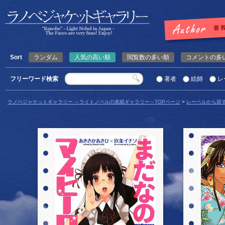
Sort
ランダム
人気の高い順
閲覧数の多い順
コメントの多
フリーワード検索
著者
絵師
レ
ラノベジャケットギャラリー ～ライトノベルの表紙ギャラリー～TOPページ
>
レーベルから探
詳細を見る