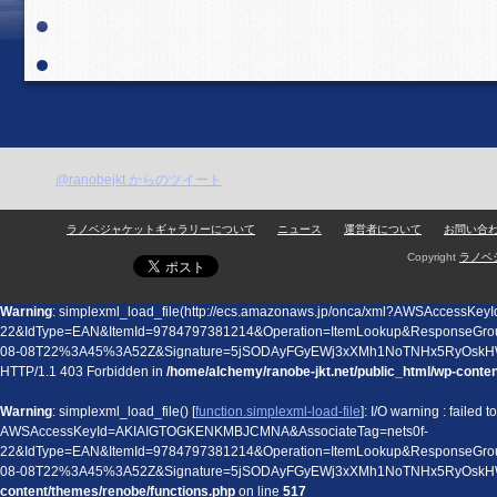
@ranobejkt からのツイート
ラノベジャケットギャラリーについて
ニュース
運営者について
お問い合
Copyright
ラノベ
Warning
: simplexml_load_file(http://ecs.amazonaws.jp/onca/xml?AWSAccess
22&IdType=EAN&ItemId=9784797381214&Operation=ItemLookup&ResponseGro
08-08T22%3A45%3A52Z&Signature=5jSODAyFGyEWj3xXMh1NoTNHx5RyOskHW
HTTP/1.1 403 Forbidden in
/home/alchemy/ranobe-jkt.net/public_html/wp-conte
Warning
: simplexml_load_file() [
function.simplexml-load-file
]: I/O warning : failed
AWSAccessKeyId=AKIAIGTOGKENKMBJCMNA&AssociateTag=nets0f-
22&IdType=EAN&ItemId=9784797381214&Operation=ItemLookup&ResponseGro
08-08T22%3A45%3A52Z&Signature=5jSODAyFGyEWj3xXMh1NoTNHx5RyOskH
content/themes/renobe/functions.php
on line
517