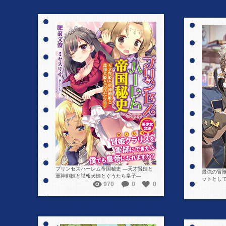
詳細を見る
プリンセスハーレム帝国秘史 ―天才賢姫と
最強の冒
軍神剣姫と諜報犬姫とぐうたら皇子―
ットとし
970
0
0