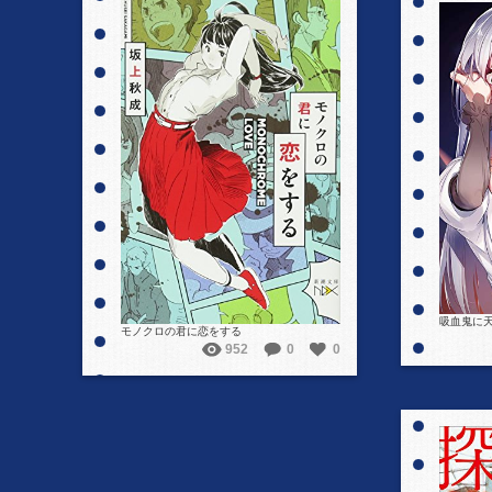
詳細を見る
吸血鬼に
モノクロの君に恋をする
952
0
0