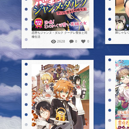
娘じゃなく
恋堕ちジャンヌ・ダルク クーデレ聖女と同
棲生活
2628
0
0
詳細を見る