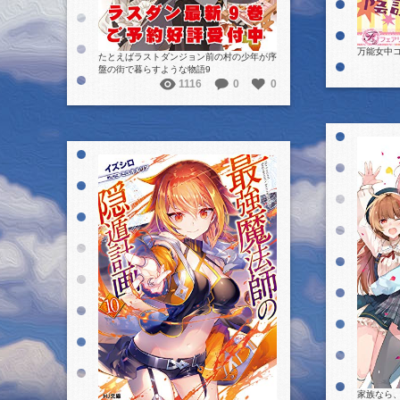
万能女中コ
たとえばラストダンジョン前の村の少年が序
盤の街で暮らすような物語9
1116
0
0
詳細を見る
家族なら