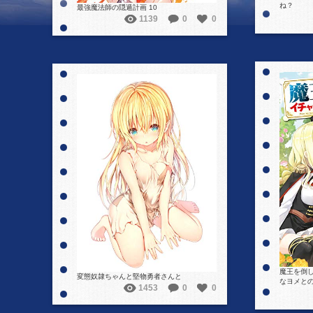
ね？
最強魔法師の隠遁計画 10
1139
0
0
詳細を見る
魔王を倒
変態奴隷ちゃんと堅物勇者さんと
なヨメとの
1453
0
0