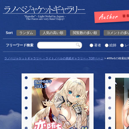
Sort
ランダム
人気の高い順
閲覧数の多い順
コメントの多
フリーワード検索
著者
絵師
レ
ラノベジャケットギャラリー ～ライトノベルの表紙ギャラリー～TOPページ
> #ffffe6の検索結
詳細を見る